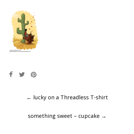
Post
←
lucky on a Threadless T-shirt
navigation
something sweet – cupcake
→