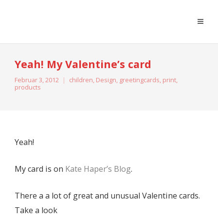
moreconfetti
Yeah! My Valentine’s card
Februar 3, 2012
children
,
Design
,
greetingcards
,
print
,
products
Yeah!
My card is on
Kate Haper’s Blog
.
There a a lot of great and unusual Valentine cards.
Take a look