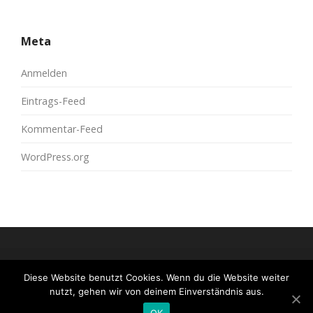
Meta
Anmelden
Eintrags-Feed
Kommentar-Feed
WordPress.org
Diese Website benutzt Cookies. Wenn du die Website weiter
© 2026
moreconfetti
All Rights Reserved.
nutzt, gehen wir von deinem Einverständnis aus.
OK