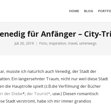
HOME
BLOG
PORTFO
enedig für Anfänger – City-Tr
Juli 20, 2019
Foto
,
inspiration
,
travel
,
unterwegs
war, musste ich natürlich auch Venedig, der Stadt der
tten. Ein langersehnter Traum, nicht nur weil diese Stadt
en die Hauptrolle spielt (z.B.die Verfilmung der Bücher
rr der Diebe
*,
der Tourist*
, usw.) Diesen romantisch
iese Stadt verströmt, habe ich mir immer grandios