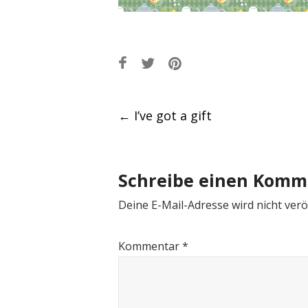
Post
←
I’ve got a gift
navigation
Schreibe einen Komm
Deine E-Mail-Adresse wird nicht veröf
Kommentar
*