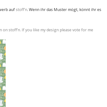
ewerb auf
stoff’n
. Wenn ihr das Muster mögt, könnt ihr es
on on
stoff’n
. If you like my design please
vote for me