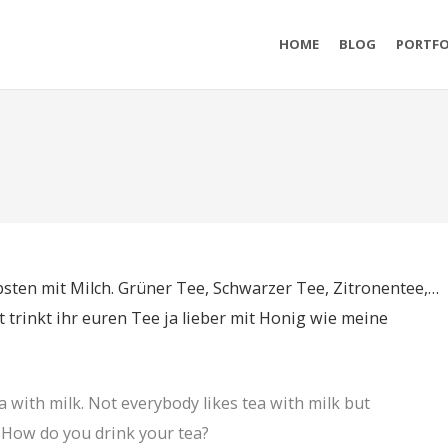
HOME
BLOG
PORTFO
bsten mit Milch. Grüner Tee, Schwarzer Tee, Zitronentee,…
ht trinkt ihr euren Tee ja lieber mit Honig wie meine
ea with milk. Not everybody likes tea with milk but
. How do you drink your tea?