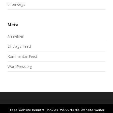
unterwegs
Meta
Anmelden
Eintrags-Feed
Kommentar-Feed
WordPress.org
Diese Website benutzt Cookies. Wenn du die Website weiter
© 2026
moreconfetti
All Rights Reserved.