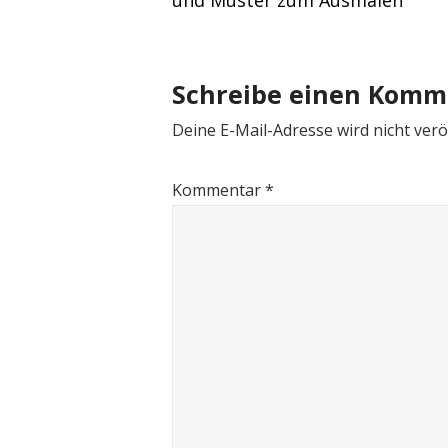
und Muster zum Ausmalen
navigation
Schreibe einen Komm
Deine E-Mail-Adresse wird nicht veröf
Kommentar
*