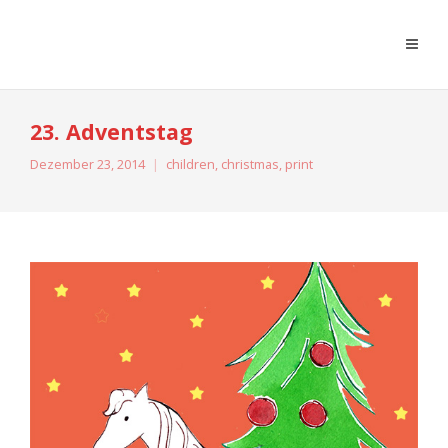
moreconfetti
23. Adventstag
Dezember 23, 2014
children
,
christmas
,
print