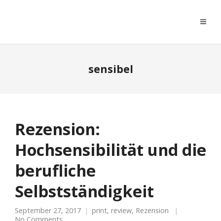
moreconfetti
sensibel
Rezension:
Hochsensibilität und die
berufliche
Selbstständigkeit
September 27, 2017
print
,
review
,
Rezension
No Comments