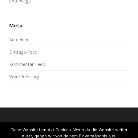
unterwegs
Meta
Anmelden
Eintrags-Feed
Kommentar-Feed
WordPress.org
Diese Website benutzt Cookies. Wenn du die Website weiter
© 2026
moreconfetti
All Rights Reserved.
nutzt, gehen wir von deinem Einverständnis aus.