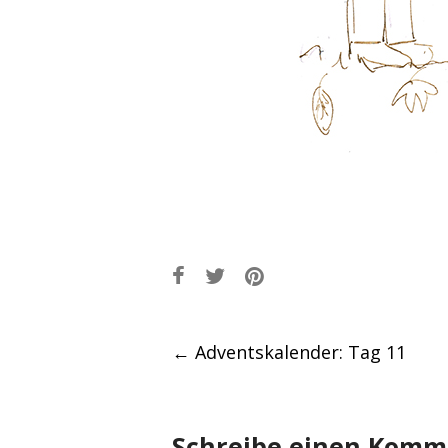
Post
←
Adventskalender: Tag 11
navigation
Schreibe einen Komm