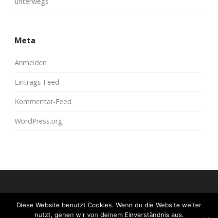
unterwegs
Meta
Anmelden
Eintrags-Feed
Kommentar-Feed
WordPress.org
Diese Website benutzt Cookies. Wenn du die Website weiter
© 2026
moreconfetti
All Rights Reserved.
nutzt, gehen wir von deinem Einverständnis aus.